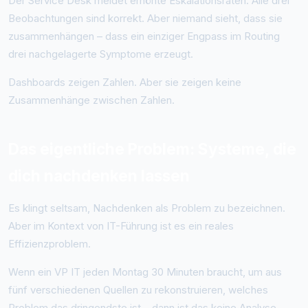
Der Service Desk meldet erhöhte Eskalationsraten. Alle drei
Beobachtungen sind korrekt. Aber niemand sieht, dass sie
zusammenhängen – dass ein einziger Engpass im Routing
drei nachgelagerte Symptome erzeugt.
Dashboards zeigen Zahlen. Aber sie zeigen keine
Zusammenhänge zwischen Zahlen.
Das eigentliche Problem: Systeme, die
dich nachdenken lassen
Es klingt seltsam, Nachdenken als Problem zu bezeichnen.
Aber im Kontext von IT-Führung ist es ein reales
Effizienzproblem.
Wenn ein VP IT jeden Montag 30 Minuten braucht, um aus
fünf verschiedenen Quellen zu rekonstruieren, welches
Problem das dringendste ist – dann ist das keine Analyse.