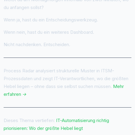
du anfangen sollst?
Wenn ja, hast du ein Entscheidungswerkzeug.
Wenn nein, hast du ein weiteres Dashboard.
Nicht nachdenken. Entscheiden.
Process Radar analysiert strukturelle Muster in ITSM-
Prozessdaten und zeigt IT-Verantwortlichen, wo die größten
Hebel liegen – ohne dass sie selbst suchen müssen.
Mehr
erfahren →
Dieses Thema vertiefen:
IT-Automatisierung richtig
priorisieren: Wo der größte Hebel liegt