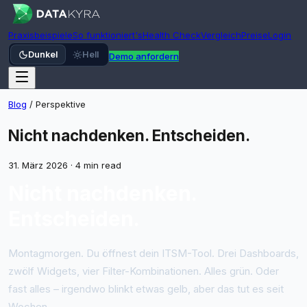
Praxisbeispiele
So funktioniert's
Health Check
Vergleich
Preise
Login
Dunkel
Hell
Demo anfordern
Blog
/
Perspektive
Nicht nachdenken. Entscheiden.
31. März 2026
·
4 min read
Nicht nachdenken.
Entscheiden.
Montagmorgen. Du öffnest dein ITSM-Tool. Drei Dashboards,
zwölf Widgets, vier Filter-Kombinationen. Alles grün. Oder
fast alles – irgendwo blinkt etwas gelb, aber das tut es seit
Wochen.