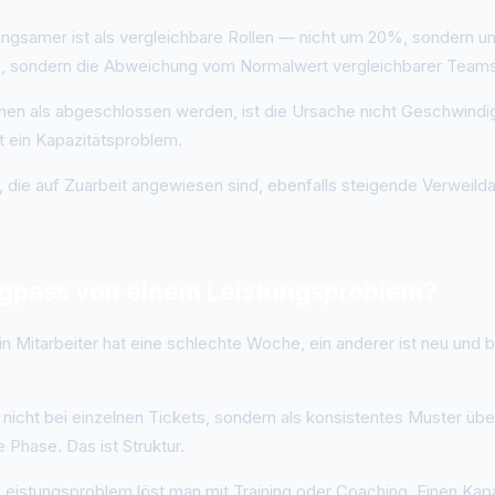
angsamer ist als vergleichbare Rollen — nicht um 20%, sondern um
len, sondern die Abweichung vom Normalwert vergleichbarer Teams
n als abgeschlossen werden, ist die Ursache nicht Geschwindigke
st ein Kapazitätsproblem.
ie auf Zuarbeit angewiesen sind, ebenfalls steigende Verweildau
ngpass von einem Leistungsproblem?
Mitarbeiter hat eine schlechte Woche, ein anderer ist neu und b
ch nicht bei einzelnen Tickets, sondern als konsistentes Muster 
 Phase. Das ist Struktur.
n Leistungsproblem löst man mit Training oder Coaching. Einen K