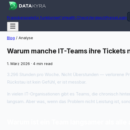
Praxisbeispiele
So funktioniert's
Health Check
Vergleich
Preise
Login
Blog
/
Analyse
Warum manche IT-Teams ihre Tickets n
1. März 2026
·
4 min read
3.296 Stunden pro Woche. Nicht Überstunden — verlorene Produ
Rückstau ist kein Gefühl, er ist messbar.
In vielen IT-Organisationen gibt es Teams, die chronisch hinte
langsam. Aber was, wenn das Problem nicht Leistung ist, sond
Warum ist ein Team langsamer als alle