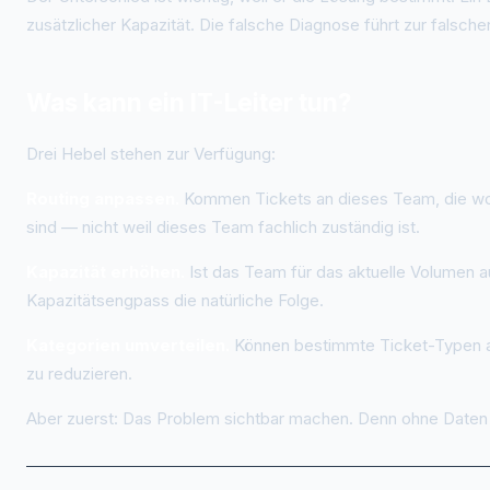
zusätzlicher Kapazität. Die falsche Diagnose führt zur fals
Was kann ein IT-Leiter tun?
Drei Hebel stehen zur Verfügung:
Routing anpassen.
Kommen Tickets an dieses Team, die woan
sind — nicht weil dieses Team fachlich zuständig ist.
Kapazität erhöhen.
Ist das Team für das aktuelle Volumen a
Kapazitätsengpass die natürliche Folge.
Kategorien umverteilen.
Können bestimmte Ticket-Typen an
zu reduzieren.
Aber zuerst: Das Problem sichtbar machen. Denn ohne Daten b