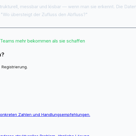
trukturell, messbar und lösbar — wenn man sie erkennt. Die Date
n "Wo übersteigt der Zufluss den Abfluss?"
 Teams mehr bekommen als sie schaffen
h?
 Registrierung.
t konkreten Zahlen und Handlungsempfehlungen.
anderes strukturelles Problem, ähnliche Lösung.