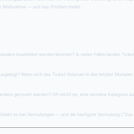
chen Maßnahme — und das Problem bleibt.
ders bearbeitet werden könnten? In vielen Fällen landen Ticket
usgelegt? Wenn sich das Ticket-Volumen in den letzten Monaten v
ders geroutet werden? Oft reicht es, eine einzelne Kategorie 
leibt es bei Vermutungen — und die häufigste Vermutung ("Das T