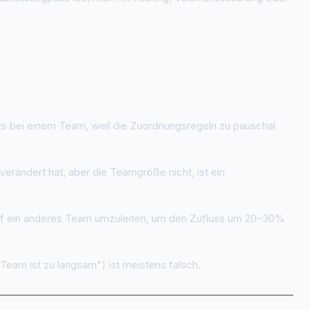
s bei einem Team, weil die Zuordnungsregeln zu pauschal
erändert hat, aber die Teamgröße nicht, ist ein
auf ein anderes Team umzuleiten, um den Zufluss um 20–30%
eam ist zu langsam") ist meistens falsch.