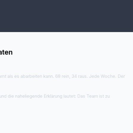
aten
mt als es abarbeiten kann. 68 rein, 34 raus. Jede Woche. Der
 und die naheliegende Erklärung lautet: Das Team ist zu