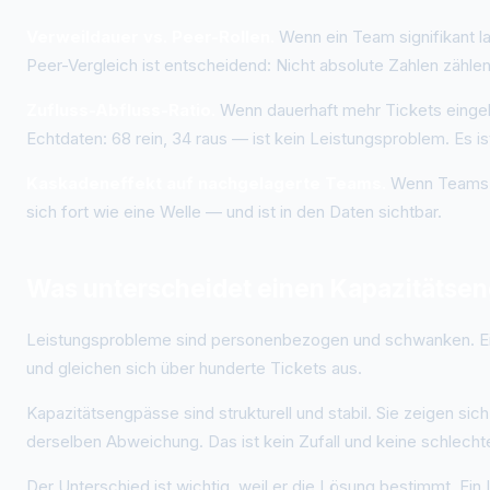
Verweildauer vs. Peer-Rollen.
Wenn ein Team signifikant l
Peer-Vergleich ist entscheidend: Nicht absolute Zahlen zäh
Zufluss-Abfluss-Ratio.
Wenn dauerhaft mehr Tickets eingehe
Echtdaten: 68 rein, 34 raus — ist kein Leistungsproblem. Es i
Kaskadeneffekt auf nachgelagerte Teams.
Wenn Teams, d
sich fort wie eine Welle — und ist in den Daten sichtbar.
Was unterscheidet einen Kapazitätse
Leistungsprobleme sind personenbezogen und schwanken. Ein 
und gleichen sich über hunderte Tickets aus.
Kapazitätsengpässe sind strukturell und stabil. Sie zeigen si
derselben Abweichung. Das ist kein Zufall und keine schlechte
Der Unterschied ist wichtig, weil er die Lösung bestimmt. Ei