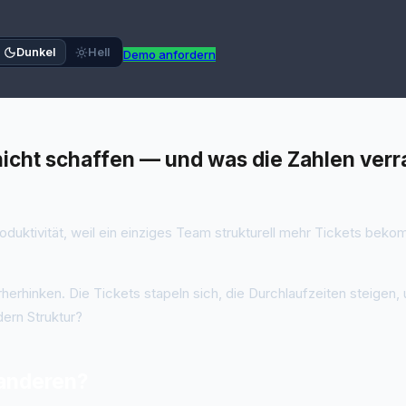
Dunkel
Hell
Demo anfordern
icht schaffen — und was die Zahlen verr
ktivität, weil ein einziges Team strukturell mehr Tickets bekom
rherhinken. Die Tickets stapeln sich, die Durchlaufzeiten steigen,
ern Struktur?
 anderen?