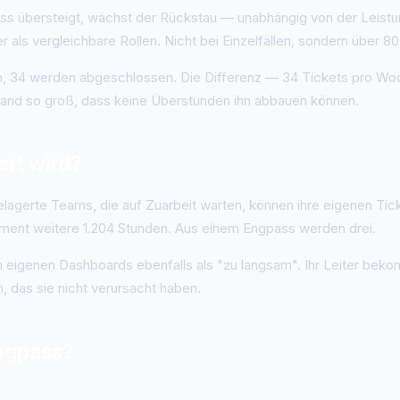
uss übersteigt, wächst der Rückstau — unabhängig von der Leistun
 als vergleichbare Rollen. Nicht bei Einzelfällen, sondern über 8
in, 34 werden abgeschlossen. Die Differenz — 34 Tickets pro Woc
stand so groß, dass keine Überstunden ihn abbauen können.
ert wird?
gelagerte Teams, die auf Zuarbeit warten, können ihre eigenen Tic
ment weitere 1.204 Stunden. Aus einem Engpass werden drei.
n eigenen Dashboards ebenfalls als "zu langsam". Ihr Leiter be
, das sie nicht verursacht haben.
Engpass?