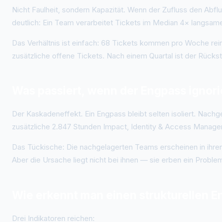
Nicht Faulheit, sondern Kapazität. Wenn der Zufluss den Abfl
deutlich: Ein Team verarbeitet Tickets im Median 4× langsamer
Das Verhältnis ist einfach: 68 Tickets kommen pro Woche re
zusätzliche offene Tickets. Nach einem Quartal ist der Rück
Was passiert, wenn der Engpass ignori
Der Kaskadeneffekt. Ein Engpass bleibt selten isoliert. Nach
zusätzliche 2.847 Stunden Impact, Identity & Access Manage
Das Tückische: Die nachgelagerten Teams erscheinen in ihre
Aber die Ursache liegt nicht bei ihnen — sie erben ein Problem
Wie erkennt man einen strukturellen 
Drei Indikatoren reichen: