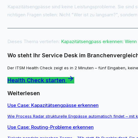
Kapazitätsengpässe sind keine Leistungsprobleme. Sie sind s
richtigen Fragen stellen: Nicht "Wer ist zu langsam?", sonder
Dieses Thema vertiefen:
Kapazitätsengpass erkennen: Wenn
Wo steht Ihr Service Desk im Branchenvergleic
Der ITSM Health Check zeigt es in 2 Minuten – fünf Eingaben, keine
Health Check starten
Weiterlesen
Use Case: Kapazitätsengpässe erkennen
Wie Process Radar strukturelle Engpässe automatisch findet – mi
Use Case: Routing-Probleme erkennen
Tickets pendeln zwischen Teams – 75h statt 4h Durchlaufzeit. Ein 