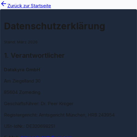
Zurück zur Startseite
Datenschutzerklärung
Stand: März 2026
1. Verantwortlicher
Datakyra GmbH
Am Ziegelland 30
85604 Zorneding
Geschäftsführer: Dr. Peer Kröger
Registergericht: Amtsgericht München, HRB 243954
USt-IdNr.: DE320698251