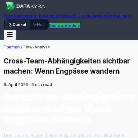
Praxisbeispiele
So funktioniert's
Health Check
Vergleich
Preise
Login
Dunkel
Hell
Demo anfordern
Themen
/
Flow-Analyse
Cross-Team-Abhängigkeiten sichtbar
machen: Wenn Engpässe wandern
9. April 2026
·
6 min read
Cross-Team-Abhängigkeiten
sichtbar machen: Wenn
Engpässe wandern
Drei Teams zeigen gleichzeitig steigende Durchlaufzeiten.