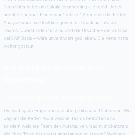
Teamleiter hatten im Eskalationsmeeting alle recht. Jeder
arbeitete normal. Keiner war "schuld." Aber ohne die Ketten-
Analyse wäre die Reaktion gewesen: Druck auf alle drei
Teams. Überstunden für alle. Und die Ursache – der Zufluss
bei SAP Basis – wäre unverändert geblieben. Die Kette hätte
weiter gestaut.
Drei Prinzipien für Cross-Team-
Optimierung
Den Ursprung finden, nicht die Symptome
Die wichtigste Frage bei teamübergreifenden Problemen: Wo
beginnt die Kette? Nicht welche Teams betroffen sind,
sondern welches Team den Aufstau verursacht. Indikatoren:
Welches Team hat zuerst angefangen zu stauen? Welches