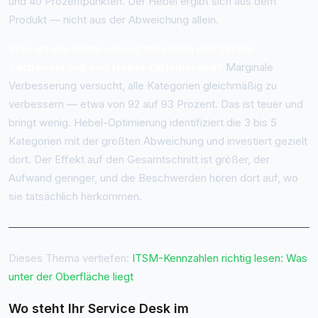
und 40 Prozentpunkten. Der Hebel ergibt sich aus dem
Produkt — nicht aus der Abweichung allein.
Was ist der Unterschied zwischen marginaler
Verbesserung und Hebel-Optimierung?
Marginale
Verbesserung versucht, alle Kategorien gleichmäßig zu
verbessern — etwa von 92 auf 93 Prozent. Das ist teuer und
bringt wenig. Hebel-Optimierung identifiziert die 3 bis 5
Kategorien mit der größten Abweichung und investiert gezielt
dort. Der Effekt auf den Gesamtschnitt ist größer, der
Aufwand geringer, und die Beschwerden hören dort auf, wo
sie tatsächlich herkommen.
Dieses Thema vertiefen:
ITSM-Kennzahlen richtig lesen: Was
unter der Oberfläche liegt
Wo steht Ihr Service Desk im