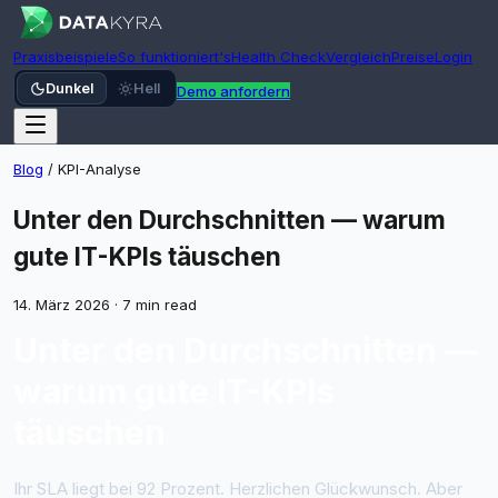
Praxisbeispiele
So funktioniert's
Health Check
Vergleich
Preise
Login
Dunkel
Hell
Demo anfordern
Blog
/
KPI-Analyse
Unter den Durchschnitten — warum
gute IT-KPIs täuschen
14. März 2026
·
7 min read
Unter den Durchschnitten —
warum gute IT-KPIs
täuschen
Ihr SLA liegt bei 92 Prozent. Herzlichen Glückwunsch. Aber