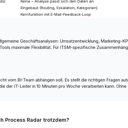
ds)
Keine – Analyse passt sich den Daten an
Eingebaut (Routing, Eskalation, Kategorien)
Kernfunktion mit E-Mail-Feedback-Loop
r allgemeine Geschäftsanalysen: Umsatzentwicklung, Marketing-K
I-Tools maximale Flexibilität. Für ITSM-spezifische Zusammenhäng
icht vom BI-Team abhängen soll. Es stellt die richtigen Fragen a
m, die der IT-Leiter in 10 Minuten pro Woche verarbeiten kann. O
ich Process Radar trotzdem?