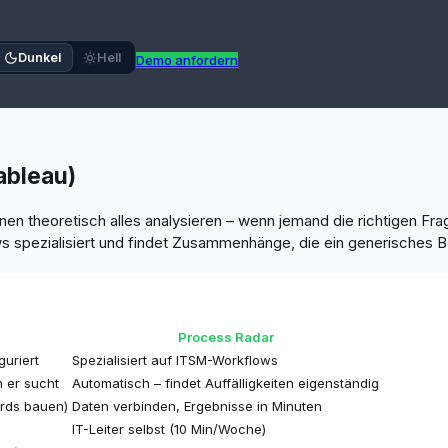
Dunkel
Hell
Demo anfordern
ableau)
en theoretisch alles analysieren – wenn jemand die richtigen Fr
ws spezialisiert und findet Zusammenhänge, die ein generisches B
Process Radar
guriert
Spezialisiert auf ITSM-Workflows
 er sucht
Automatisch – findet Auffälligkeiten eigenständig
rds bauen)
Daten verbinden, Ergebnisse in Minuten
IT-Leiter selbst (10 Min/Woche)