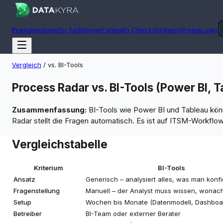
Praxisbeispiele
So funktioniert's
Health Check
Vergleich
Preise
Login
Vergleich
/
vs. BI-Tools
Process Radar vs. BI-Tools (Power BI, T
Zusammenfassung:
BI-Tools wie Power BI und Tableau könn
Radar stellt die Fragen automatisch. Es ist auf ITSM-Workflo
Vergleichstabelle
Kriterium
BI-Tools
Ansatz
Generisch – analysiert alles, was man konfi
Fragenstellung
Manuell – der Analyst muss wissen, wonach
Setup
Wochen bis Monate (Datenmodell, Dashboa
Betreiber
BI-Team oder externer Berater