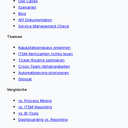
Use Cases
Szenarien
Blog
API Dokumentation
Service Management Check
Themen
Kapazitätsengpass erkennen
ITSM-Kennzahlen richtig lesen
Ticket-Routing optimieren
Cross-Team-Abhängigkeiten
Automatisierung priorisieren
Glossar
Vergleiche
vs. Process Mining
vs. ITSM-Reporting
vs. BI-Tools
Dashboarding vs. Reporting