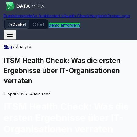
Praxisbeispiele
So funktioniert's
Health Check
Vergleich
Preise
Login
Dunkel
Hell
Demo anfordern
Blog
/
Analyse
ITSM Health Check: Was die ersten
Ergebnisse über IT-Organisationen
verraten
1. April 2026
·
4 min read
ITSM Health Check: Was die
ersten Ergebnisse über IT-
Organisationen verraten