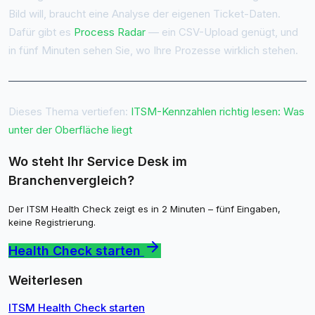
Bild will, braucht eine Analyse der eigenen Ticket-Daten.
Dafür gibt es
Process Radar
— ein CSV-Upload genügt, und
in fünf Minuten sehen Sie, wo Ihre Prozesse wirklich stehen.
Dieses Thema vertiefen:
ITSM-Kennzahlen richtig lesen: Was
unter der Oberfläche liegt
Wo steht Ihr Service Desk im
Branchenvergleich?
Der ITSM Health Check zeigt es in 2 Minuten – fünf Eingaben,
keine Registrierung.
Health Check starten
Weiterlesen
ITSM Health Check starten